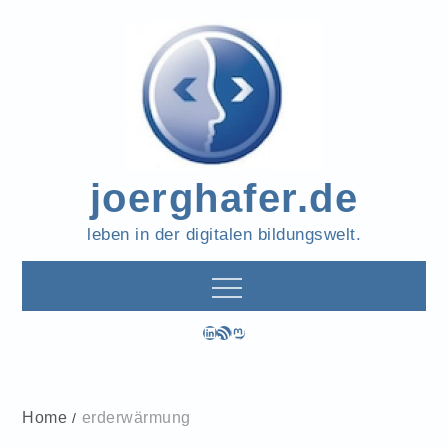
Skip
to
content
joerghafer.de
leben in der digitalen bildungswelt.
LinkedIn
RSS-Feed
Mastodon
Home
erderwärmung