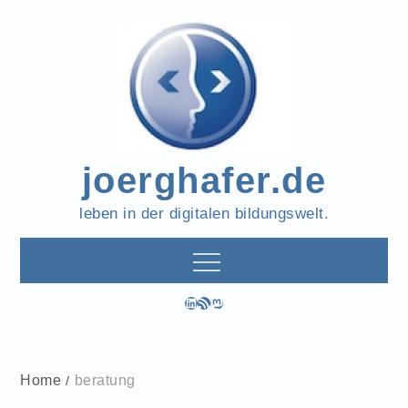
Skip
to
content
joerghafer.de
leben in der digitalen bildungswelt.
LinkedIn
RSS-Feed
Mastodon
Home
beratung