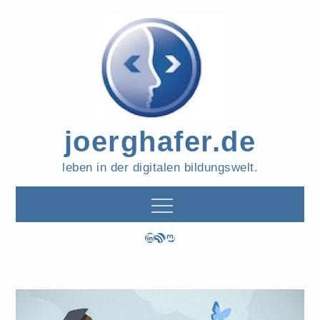
Skip
to
content
joerghafer.de
leben in der digitalen bildungswelt.
LinkedIn
RSS-Feed
Mastodon