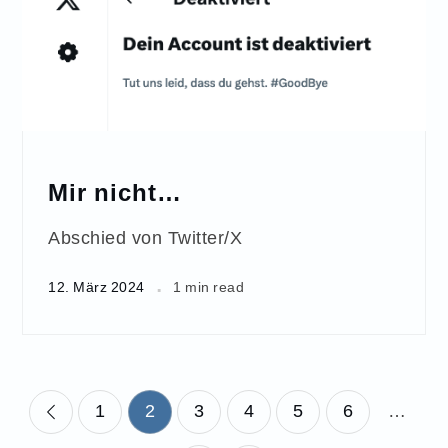
Mir nicht…
Abschied von Twitter/X
12. März 2024
1 min read
Seitennummerierun
1
2
3
4
5
6
…