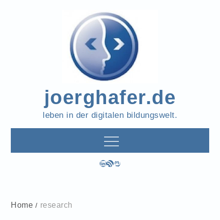
Skip
to
content
joerghafer.de
leben in der digitalen bildungswelt.
LinkedIn
RSS-Feed
Mastodon
Home
research