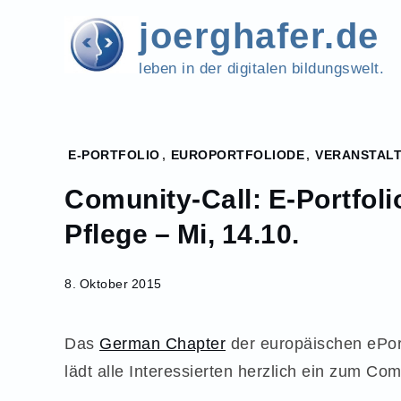
Skip
joerghafer.de
to
content
leben in der digitalen bildungswelt.
Home
E-PORTFOLIO
,
EUROPORTFOLIODE
,
VERANSTAL
2015
Comunity-Call: E-Portfol
Oktober
8
Pflege – Mi, 14.10.
Comunity-
Call: E-
8. Oktober 2015
Portfolio im
Dualen
Studiengang
Das
German Chapter
der europäischen ePortf
Pflege – Mi,
lädt alle Interessierten herzlich ein zum Co
14.10.