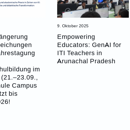
9. Oktober 2025
längerung
Empowering
reichungen
Educators: GenAI for
hrestagung
ITI Teachers in
Arunachal Pradesh
hulbildung im
(21.–23.09.,
hule Campus
tzt bis
026!