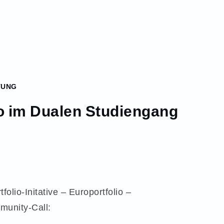
TUNG
io im Dualen Studiengang
olio-Initative – Europortfolio –
mmunity-Call: