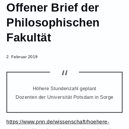
Offener Brief der
Februar
2
Philosophischen
Offener Brief der
Philosophischen
Fakultät
Fakultät
2. Februar 2019
Höhere Stundenzahl geplant
Dozenten der Universität Potsdam in Sorge
https://www.pnn.de/wissenschaft/hoehere-