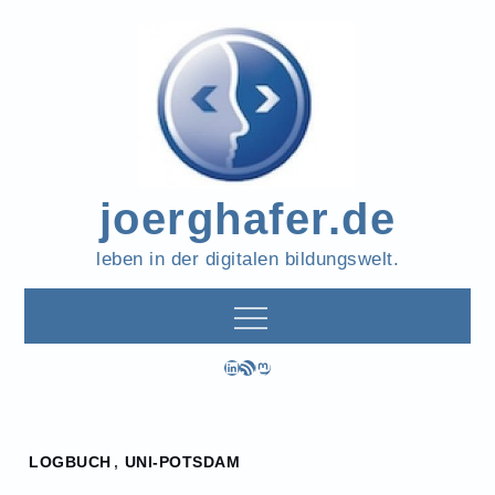
Skip
to
content
joerghafer.de
leben in der digitalen bildungswelt.
LinkedIn
RSS-Feed
Mastodon
Home
LOGBUCH
,
UNI-POTSDAM
2019