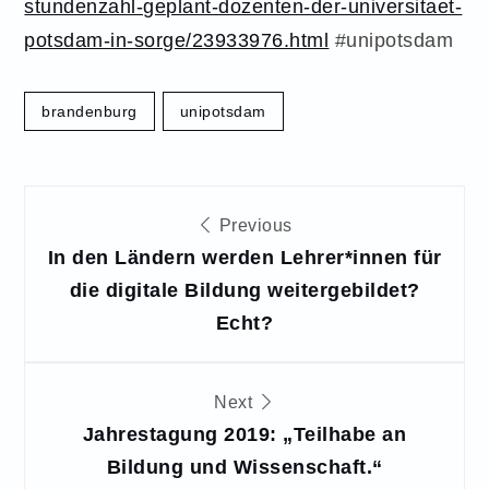
stundenzahl-geplant-dozenten-der-universitaet-
potsdam-in-sorge/23933976.html
#unipotsdam
brandenburg
unipotsdam
Beitragsnavigation
Previous
In den Ländern werden Lehrer*innen für
die digitale Bildung weitergebildet?
Echt?
Next
Jahrestagung 2019: „Teilhabe an
Bildung und Wissenschaft.“