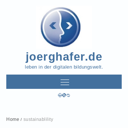
Skip
to
content
joerghafer.de
leben in der digitalen bildungswelt.
LinkedIn
RSS-Feed
Mastodon
Home
sustainablility