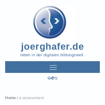
Skip
to
content
joerghafer.de
leben in der digitalen bildungswelt.
LinkedIn
RSS-Feed
Mastodon
Home
e-assessment