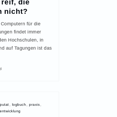
 reif, die
n nicht?
Computern für die
ungen findet immer
den Hochschulen, in
nd auf Tagungen ist das
d
putat
,
logbuch
,
praxis
,
sentwicklung