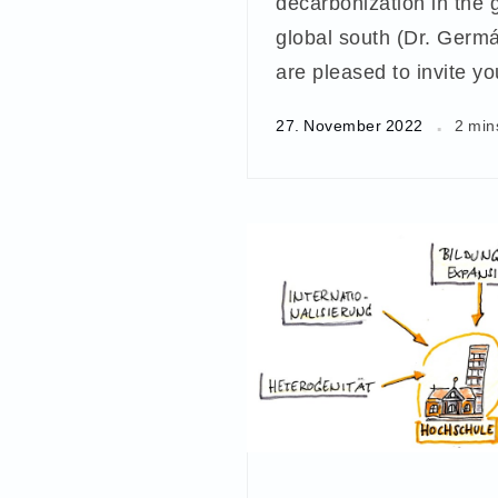
decarbonization in the 
global south (Dr. Germ
are pleased to invite y
27. November 2022
2 min