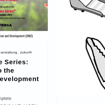
ranstaltung
,
zukunft
e Series:
 the
Development
mplete