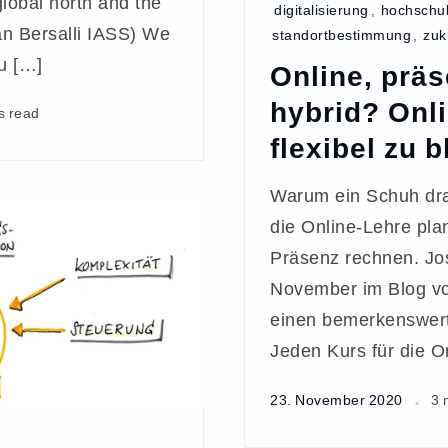
global north and the
digitalisierung
,
hochschu
án Bersalli IASS) We
standortbestimmung
,
zuk
ou […]
Online, präs
hybrid? Onl
s read
flexibel zu b
Warum ein Schuh dra
die Online-Lehre pla
Präsenz rechnen. Jo
November im Blog vo
einen bemerkenswer
Jeden Kurs für die O
23. November 2020
3 