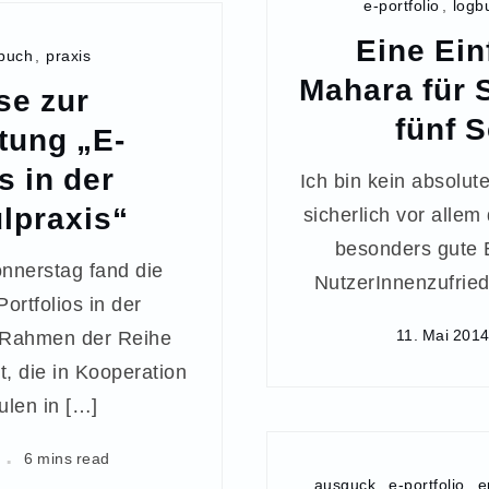
e-portfolio
,
logb
Eine Ein
buch
,
praxis
Mahara für 
se zur
fünf S
tung „E-
s in der
Ich bin kein absolu
lpraxis“
sicherlich vor allem
besonders gute 
nerstag fand die
NutzerInnenzufried
ortfolios in der
 Rahmen der Reihe
11. Mai 201
t, die in Kooperation
len in […]
6 mins read
ausguck
,
e-portfolio
,
e