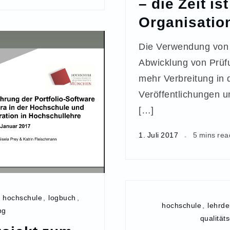
– die Zeit ist
Organisatio
Die Verwendung von 
Abwicklung von Prüf
mehr Verbreitung in 
Veröffentlichungen u
[…]
1. Juli 2017
5 mins rea
,
hochschule
,
logbuch
,
hochschule
,
lehrde
ng
qualität