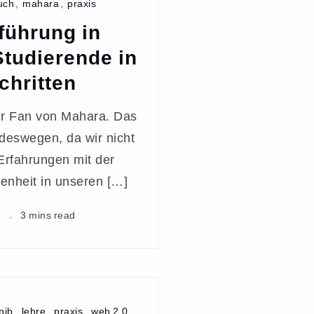
uch
,
mahara
,
praxis
führung in
Studierende in
chritten
ter Fan von Mahara. Das
 deswegen, da wir nicht
Erfahrungen mit der
enheit in unseren […]
4
3 mins read
pib
,
lehre
,
praxis
,
web 2.0