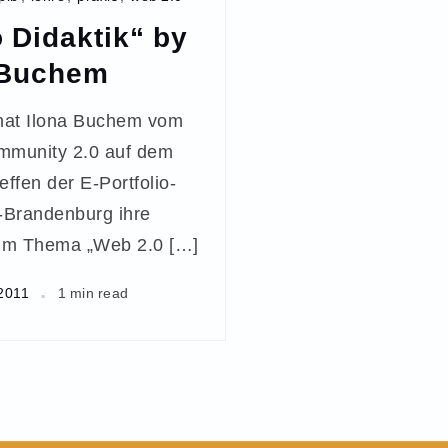
o Didaktik“ by
 Buchem
 hat Ilona Buchem vom
mmunity 2.0 auf dem
effen der E-Portfolio-
in-Brandenburg ihre
zum Thema „Web 2.0 […]
2011
1 min read