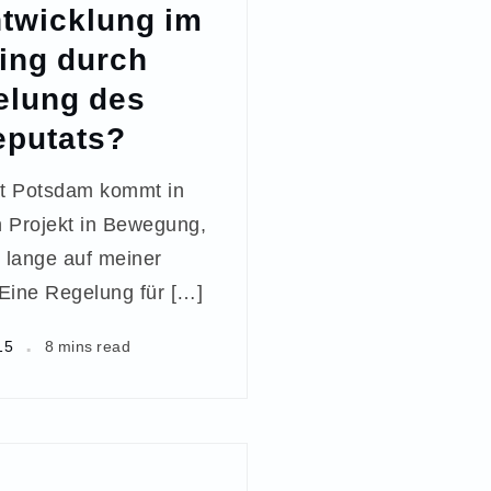
ntwicklung im
ing durch
elung des
eputats?
ät Potsdam kommt in
 Projekt in Bewegung,
 lange auf meiner
Eine Regelung für […]
15
8 mins read