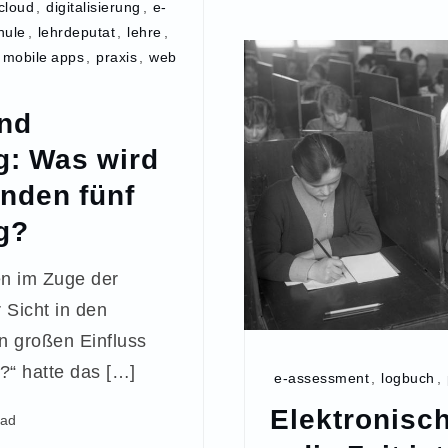
cloud
,
digitalisierung
,
e-
hule
,
lehrdeputat
,
lehre
,
,
mobile apps
,
praxis
,
web
nd
ng: Was wird
nden fünf
g?
n im Zuge der
r Sicht in den
n großen Einfluss
“ hatte das […]
e-assessment
,
logbuch
,
Elektronisc
ead