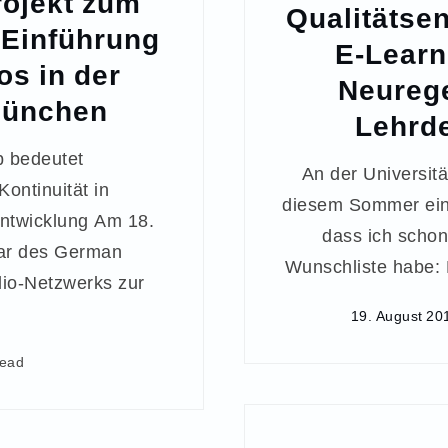
rojekt zum
Qualitätse
 Einführung
E-Learn
os in der
Neureg
München
Lehrd
b bedeutet
An der Universit
ontinuität in
diesem Sommer ein
ntwicklung Am 18.
dass ich schon
ar des German
Wunschliste habe: 
lio-Netzwerks zur
19. August 20
read