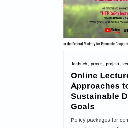
logbuch
,
praxis
,
projekt
,
ve
Online Lectur
Approaches to
Sustainable 
Goals
Policy packages for co