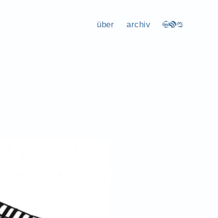
über
archiv
LinkedIn
RSS-Feed
Mastodon