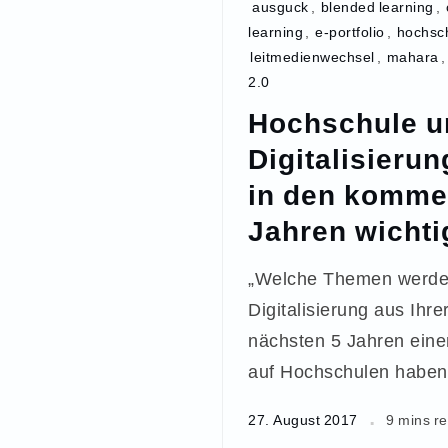
ausguck
,
blended learning
,
learning
,
e-portfolio
,
hochsc
leitmedienwechsel
,
mahara
2.0
Hochschule u
Digitalisieru
in den komme
Jahren wichti
„Welche Themen werde
Digitalisierung aus Ihre
nächsten 5 Jahren eine
auf Hochschulen haben?
27. August 2017
9 mins r