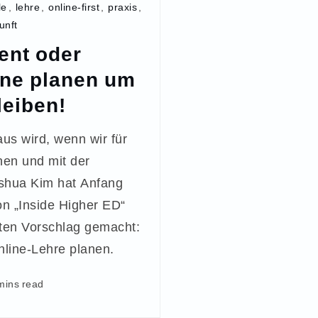
le
,
lehre
,
online-first
,
praxis
,
unft
ent oder
ine planen um
leiben!
us wird, wenn wir für
nen und mit der
shua Kim hat Anfang
n „Inside Higher ED“
ten Vorschlag gemacht:
nline-Lehre planen.
mins read