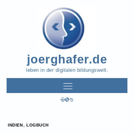
Skip
to
content
joerghafer.de
leben in der digitalen bildungswelt.
LinkedIn
RSS-Feed
Mastodon
Home
INDIEN
,
LOGBUCH
2024