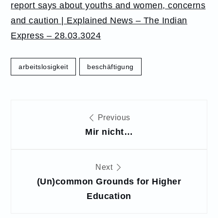
report says about youths and women, concerns
and caution | Explained News – The Indian
Express – 28.03.3024
arbeitslosigkeit
beschäftigung
Beitragsnavigation
Previous
Mir nicht…
Next
(Un)common Grounds for Higher
Education