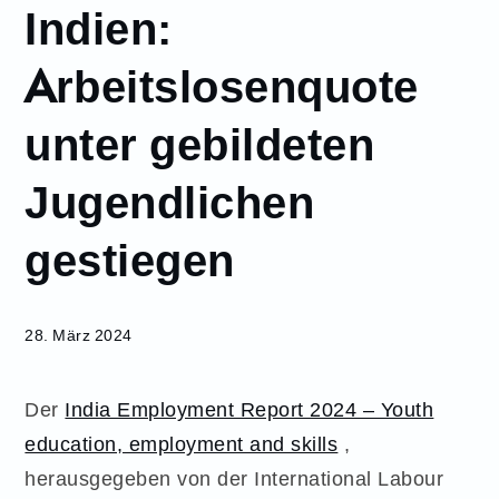
Indien:
März
28
Arbeitslosenquote
Indien:
Arbeitslosenquote
unter gebildeten
unter gebildeten
Jugendlichen
Jugendlichen
gestiegen
gestiegen
28. März 2024
Der
India Employment Report 2024 – Youth
education, employment and skills
,
herausgegeben von der International Labour