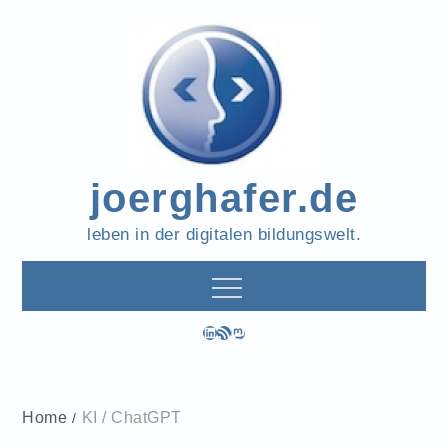
Skip
to
content
joerghafer.de
leben in der digitalen bildungswelt.
LinkedIn
RSS-Feed
Mastodon
Home
KI / ChatGPT