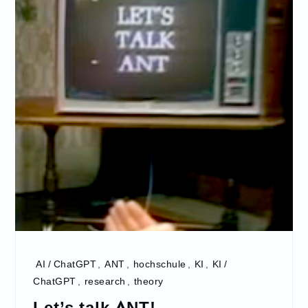
AI / ChatGPT
,
ANT
,
hochschule
,
KI
,
KI /
ChatGPT
,
research
,
theory
Let’s talk ANT!