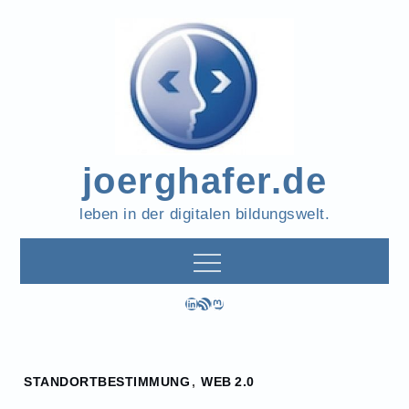
Skip
to
content
joerghafer.de
leben in der digitalen bildungswelt.
LinkedIn
RSS-Feed
Mastodon
Home
STANDORTBESTIMMUNG
,
WEB 2.0
2011