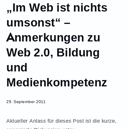
„Im Web ist nichts
September
29
umsonst“ –
„Im Web ist nichts
umsonst“ –
Anmerkungen zu
Anmerkungen zu
Web 2.0, Bildung
Web 2.0, Bildung
und
Medienkompetenz
und
Medienkompetenz
29. September 2011
Aktueller Anlass für dieses Post ist die kurze,